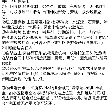
并符合环保要求:
①可回收物:如废钢材、铝合金、玻璃、完整瓷砖、废旧家电
等，可联系废品回收站上门回收(部分可变现，减少垃圾总
总)。
②建筑废弃物(主要清运对象):如碎砖块、水泥渣、石膏板、涂
料桶(无残留)、木屑等，需集中堆放待专业清运。
③有害垃圾:如废油漆、稀释剂、过期涂料、电池、灯管等，
严禁混入普通装修垃圾，需单独收集后送至当地环保部门指定
的有害垃圾处置点(可咨询物业或社区居委会获取具体地址)
2.明确清运责任方
①自装业主:需自行联系合规清运机构，或委托施工队代运(需
在装修合同中明确“清运范围、费用、责任”，避免施工队随意
倾倒)
②装修公司/施工队:若合同包含“清运服务”，需要求其提供清
运机构的资质证明(如《建筑垃圾运输许可证》)，并约定“倾
倒地点合规”的违约责任。
③物业端要求:几乎所有小区物业会规定“装修垃圾临时堆放
点”(如小区指定空地)需提前确认堆放位置、允许堆放时间(避
免占用消防通道或公共区域)，部分物业会收取“垃圾清运保证
金”(完工后无违规倾倒可退还)。