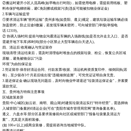
②搬运时避开小区人流高峰(如早晚出行时段)，如需使用电梯，需提前用纸板、塑
料布保护电梯轿厢，避C免刮擦或残留污渍(违反可能被扣物业保证金)
2.车辆与运输监管
①要求清运车辆“密闭运输”:贵州多地(如贵阳、遵义)规定，建筑垃圾运输车辆必须
加盖密闭，防止沿途0撒漏，若发现车辆未密闭，可向城管部门举报(举报电
话:12319)。
② 协调入场时间:提前与物业沟通清运车辆的入场路线(如是否允许走主入口、是否
需避开地下车库)和时间(部分小区禁止大型车辆在白天进入)。
四、清运后:收尾确认与凭证留存
现场清理:清运结束后，需及时清理临时堆放点的残留垃圾、粉尘，恢复公共区域
原貌，避免被物业以“污染
环境”为由扣保证金
2.凭证留存:保存好清运合同、付款发票/收据、清运机构资质复印件、倾倒回执(若
有)，至少留存3个月若后续出现“违规倾倒追溯”，可凭凭证证明自身无责。
3.退还保证金:确认现场无问题后，及时向物业申请退还“垃圾清运保证金”，并索要
退款凭证,
五、贵州地方特殊注意事项
区域政策差异
贵阳:中心城区(如云岩、南明、观山湖)对建筑垃圾清运实行“特许经营”，需选择纳
入城管部门备案的0清运企业(可在“贵阳市城市管理局官网”查询备案名单)。
遵义、六盘水等:部分区县要求装修前向社区或城管部门“报备垃圾量及清运方
案”，尤其是大面积装修。
(如 100㎡以上)或商业装修，需提前咨询当地城管中队。
雨季清运提醒’