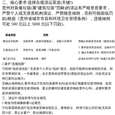
二、核心要求:选择合规清运渠道(关键!)
贵州对装修垃圾(属“建筑垃圾”范畴)的清运有严格资质要求，
严禁个人或无资质机构清运、严禁随意倾倒，否则可能面临罚
款(根据《贵州省城市市容和环境卫生管理条例》，违规倾倒
可处 500 元以上 5000 元以下罚款)。
渠道类型
优势
物业合作机构
流程简单（直接对接物业）、适配小区要求
需确认机构是否具备《建筑垃圾运输
1. 要求提供营业执照、运输许可
正规清运公司
资质齐全、权责清晰（可签合同）
2. 确认车辆是否为 “密闭式专用
施工队代运
衔接装修流程，省时
必须在合同中注明 “由施工队委托
2.避开“违规陷阱”
①拒绝“低价游击队":无资质个人常以“低价”揽活，实际可能将垃圾倾倒至河道、郊
区等禁倒区域，一旦被查处，业主需承担连带责任(需提供清运合同、付款凭证证
明已委托合规方)
②确认倾倒地点:要求清运方告知垃圾最终去向(如当地正规建筑垃圾消纳场，如贵
阳的花溪区建筑垃圾消纳
场、遵义的播州区建筑废弃物处置中心等)，必要时要求
提供倾倒回执。
三、清运中:现场管理与安全规范
1.堆放与殪咸搬鏌優¼运规范
①垃圾需袋装或打包后堆放至物业指定点，避免粉尘、碎渣污染公共区域(尤其高
层小区，禁止从窗户、阳台抛酒垃圾)。