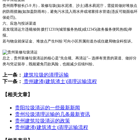
贵州雨季较长(5-9 月)，装修垃圾(如水泥渣、沙土)遇水易泥泞，需提前做好堆放点
的防雨措施(如加盖防雨布)，避免污水流入雨水井或堵塞排水管道(违反可能面临环
保处罚)。
六、应急与投诉渠道
若发现清运方违规倾倒:拨打12319(城管服务热线)或12345(政务服务便民热线)举
报。
若与物业就保证金、堆放点产生纠纷:可向小区所属街道办或住建局物业科投诉。
总之，贵州装修垃圾清运的核心是“先合规、再清运”-- 选择有资质的渠道、做好分
类与凭证留存，既能避免罚款风险，也能减少后续纠纷。
上一条：
建筑垃圾的清理运输
下一条：
贵州建渣(建筑渣土)清理运输流程
【相关文章】
贵阳垃圾清运的一些最新新闻
贵州垃圾清理运输的几条最新资讯
贵州建筑垃圾清运的政策
贵州建渣(建筑渣土)清理运输流程